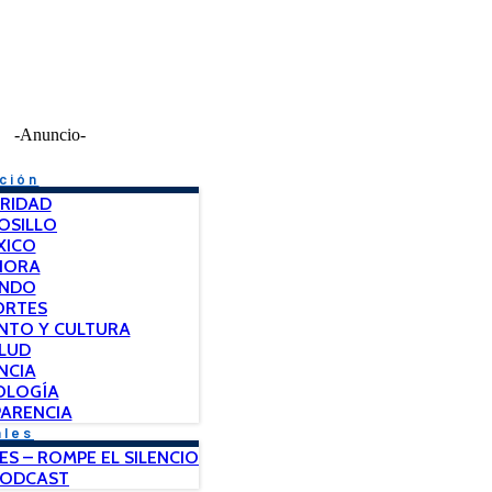
-Anuncio-
ción
RIDAD
OSILLO
XICO
NORA
NDO
ORTES
NTO Y CULTURA
LUD
NCIA
OLOGÍA
ARENCIA
ales
ES – ROMPE EL SILENCIO
PODCAST