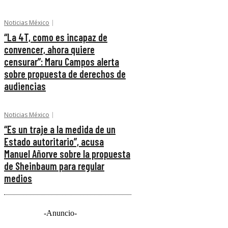
Noticias México
“La 4T, como es incapaz de
convencer, ahora quiere
censurar”: Maru Campos alerta
sobre propuesta de derechos de
audiencias
Noticias México
“Es un traje a la medida de un
Estado autoritario”, acusa
Manuel Añorve sobre la propuesta
de Sheinbaum para regular
medios
-Anuncio-