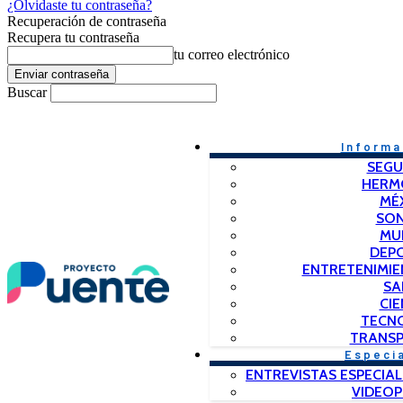
¿Olvidaste tu contraseña?
Recuperación de contraseña
Recupera tu contraseña
tu correo electrónico
Buscar
Informa
SEGU
HERM
MÉ
SO
MU
DEP
ENTRETENIMIE
SA
CIE
TECN
TRANSP
Especi
ENTREVISTAS ESPECIAL
VIDEO