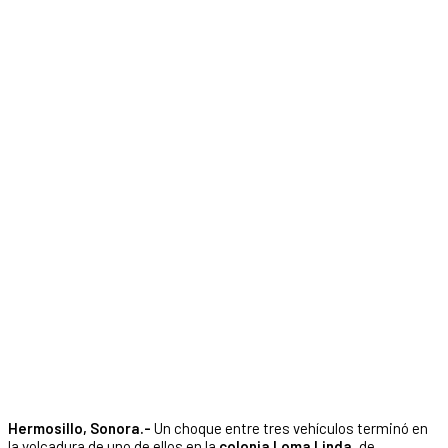
Hermosillo, Sonora.-
Un choque entre tres vehículos terminó en
la volcadura de uno de ellos en la
colonia Loma Linda,
de