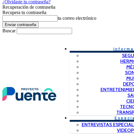
¿Olvidaste tu contraseña?
Recuperación de contraseña
Recupera tu contraseña
tu correo electrónico
Buscar
Informa
SEGU
HERM
MÉ
SO
MU
DEP
ENTRETENIMIE
SA
CIE
TECN
TRANSP
Especi
ENTREVISTAS ESPECIAL
VIDEO