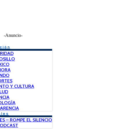
-Anuncio-
ción
RIDAD
OSILLO
XICO
NORA
NDO
ORTES
NTO Y CULTURA
LUD
NCIA
OLOGÍA
ARENCIA
ales
ES – ROMPE EL SILENCIO
PODCAST