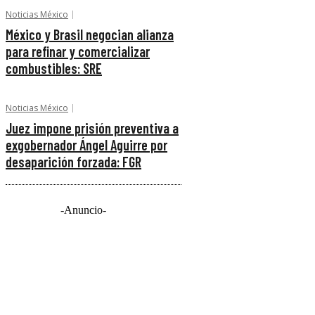
Noticias México
México y Brasil negocian alianza
para refinar y comercializar
combustibles: SRE
Noticias México
Juez impone prisión preventiva a
exgobernador Ángel Aguirre por
desaparición forzada: FGR
-Anuncio-