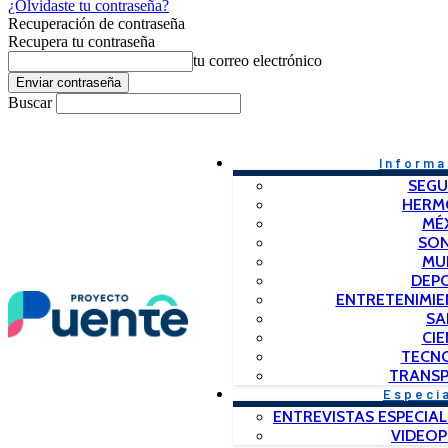
¿Olvidaste tu contraseña?
Recuperación de contraseña
Recupera tu contraseña
tu correo electrónico
Buscar
Informa
SEGU
HERM
MÉ
SO
MU
DEP
ENTRETENIMIE
SA
CIE
TECN
TRANSP
Especi
ENTREVISTAS ESPECIAL
VIDEO