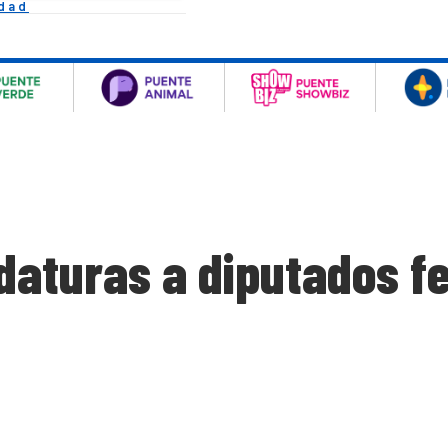
idad
daturas a diputados f