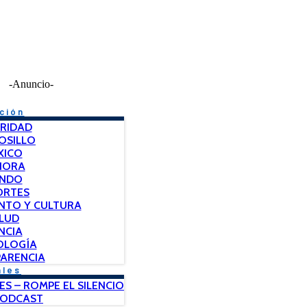
-Anuncio-
ción
RIDAD
OSILLO
XICO
NORA
NDO
ORTES
NTO Y CULTURA
LUD
NCIA
OLOGÍA
ARENCIA
ales
ES – ROMPE EL SILENCIO
PODCAST