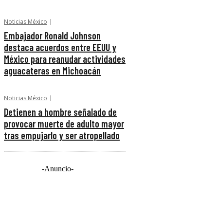
Noticias México
Embajador Ronald Johnson
destaca acuerdos entre EEUU y
México para reanudar actividades
aguacateras en Michoacán
Noticias México
Detienen a hombre señalado de
provocar muerte de adulto mayor
tras empujarlo y ser atropellado
-Anuncio-