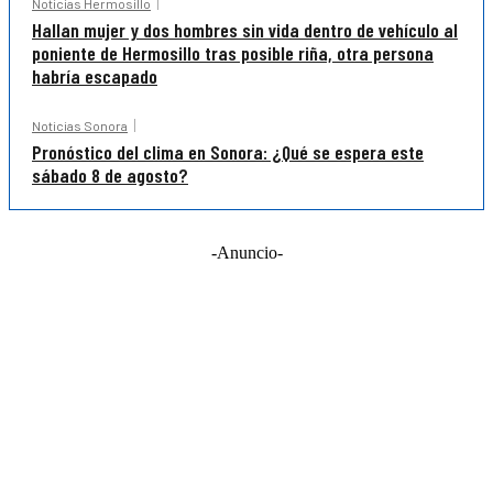
Noticias Hermosillo
Hallan mujer y dos hombres sin vida dentro de vehículo al
poniente de Hermosillo tras posible riña, otra persona
habría escapado
Noticias Sonora
Pronóstico del clima en Sonora: ¿Qué se espera este
sábado 8 de agosto?
-Anuncio-