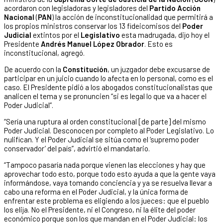
acordaron con legisladoras y legisladores del
Partido Acción
Nacional
(
PAN
) la acción de inconstitucionalidad que permitirá a
los propios ministros conservar los 13 fideicomisos del
Poder
Judicial
extintos por el
Legislativo
esta madrugada, dijo hoy el
Presidente
Andrés Manuel López Obrador
. Esto es
inconstitucional, agregó.
De acuerdo con la
Constitución
, un juzgador debe excusarse de
participar en un juicio cuando lo afecta en lo personal, como es el
caso. El Presidente pidió a los abogados constitucionalistas que
analicen el tema y se pronuncien “si es legal lo que va a hacer el
Poder Judicial”.
“Sería una ruptura al orden constitucional [de parte] del mismo
Poder Judicial. Desconocen por completo al Poder Legislativo. Lo
nulifican. Y el Poder Judicial se sitúa como el ‘supremo poder
conservador’ del país”, advirtió el mandatario.
“Tampoco pasaría nada porque vienen las elecciones y hay que
aprovechar todo esto, porque todo esto ayuda a que la gente vaya
informándose, vaya tomando conciencia y ya se resuelva llevar a
cabo una reforma en el Poder Judicial, y la única forma de
enfrentar este problema es eligiendo a los jueces: que el pueblo
los elija. No el Presidente, ni el Congreso, ni la élite del poder
económico porque son los que mandan en el Poder Judicial: los