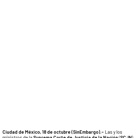
Ciudad de México, 18 de octubre (SinEmbargo).–
Las y los
ministros de la
Suprema Corte de Justicia de la Nación
(
SCJN
)