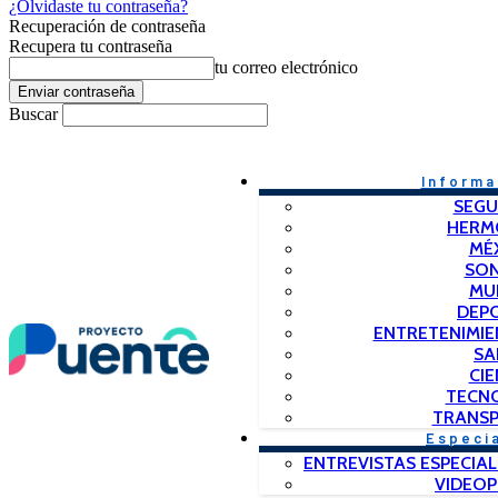
¿Olvidaste tu contraseña?
Recuperación de contraseña
Recupera tu contraseña
tu correo electrónico
Buscar
Informa
SEGU
HERM
MÉ
SO
MU
DEP
ENTRETENIMIE
SA
CIE
TECN
TRANSP
Especi
ENTREVISTAS ESPECIAL
VIDEO