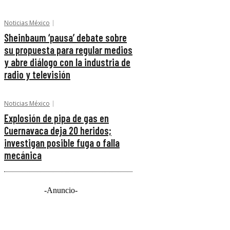
Noticias México
Sheinbaum ‘pausa’ debate sobre
su propuesta para regular medios
y abre diálogo con la industria de
radio y televisión
Noticias México
Explosión de pipa de gas en
Cuernavaca deja 20 heridos;
investigan posible fuga o falla
mecánica
-Anuncio-