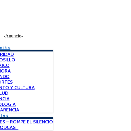
-Anuncio-
ción
RIDAD
OSILLO
XICO
NORA
NDO
ORTES
NTO Y CULTURA
LUD
NCIA
OLOGÍA
ARENCIA
ales
ES – ROMPE EL SILENCIO
PODCAST