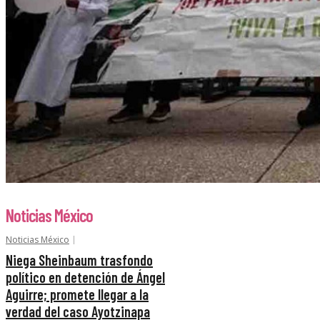
Noticias México
Noticias México
Niega Sheinbaum trasfondo
político en detención de Ángel
Aguirre; promete llegar a la
verdad del caso Ayotzinapa