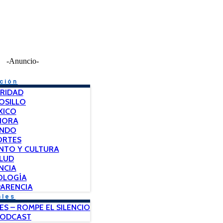
-Anuncio-
ción
RIDAD
OSILLO
XICO
NORA
NDO
ORTES
NTO Y CULTURA
LUD
NCIA
OLOGÍA
ARENCIA
ales
ES – ROMPE EL SILENCIO
PODCAST