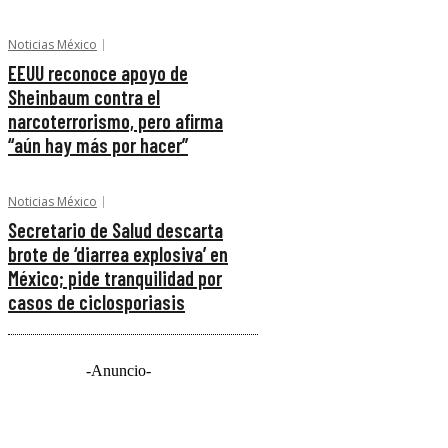
Noticias México
EEUU reconoce apoyo de
Sheinbaum contra el
narcoterrorismo, pero afirma
“aún hay más por hacer”
Noticias México
Secretario de Salud descarta
brote de ‘diarrea explosiva’ en
México; pide tranquilidad por
casos de ciclosporiasis
-Anuncio-