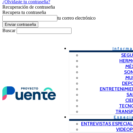
¿Olvidaste tu contraseña?
Recuperación de contraseña
Recupera tu contraseña
tu correo electrónico
Buscar
Informa
SEGU
HERM
MÉ
SO
MU
DEP
ENTRETENIMIE
SA
CIE
TECN
TRANSP
Especi
ENTREVISTAS ESPECIAL
VIDEO