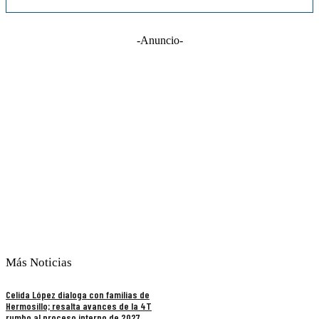
-Anuncio-
Más Noticias
Celida López dialoga con familias de
Hermosillo; resalta avances de la 4T
rumbo al proceso interno de 2027