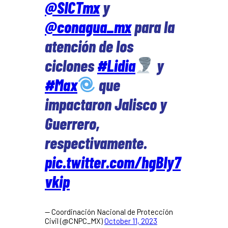
@SICTmx
y
@conagua_mx
para la
atención de los
ciclones
#Lidia
y
#Max
que
impactaron Jalisco y
Guerrero,
respectivamente.
pic.twitter.com/hgBIy7
vkip
— Coordinación Nacional de Protección
Civil (@CNPC_MX)
October 11, 2023