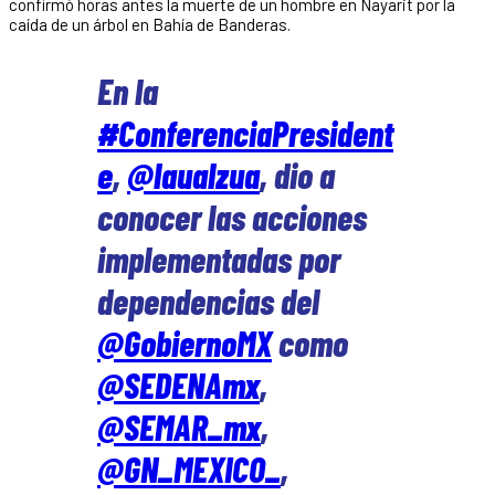
confirmó horas antes la muerte de un hombre en Nayarit por la
caída de un árbol en Bahía de Banderas.
En la
#ConferenciaPresident
e
,
@laualzua
, dio a
conocer las acciones
implementadas por
dependencias del
@GobiernoMX
como
@SEDENAmx
,
@SEMAR_mx
,
@GN_MEXICO_
,