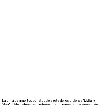
La cifra de muertos por el doble azote de los ciclones
‘Lidia’ y
‘Max’
subió a cinco este miércoles tras reportarse el deceso de