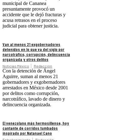
municipal de Cananea
presuntamente provocó un
accidente que le dejó fracturas y
acusa retrasos en el proceso
judicial para obtener justicia.
Van al menos 21 exgobernadores
detenidos en lo que va del siglo por
narcotráfico, corrupción, delincuencia
organizada y otros delitos
Noticias México
Redacción
Con la detención de Ángel
Aguirre, suman al menos 21
gobernadores y exgobernadores
arrestados en México desde 2001
por delitos como corrupción,
narcotráfico, lavado de dinero y
delincuencia organizada.
El venezolano más hermosillense, hoy
cantante de corridos tumbados
inspirado por Natanael Cano
Entretenimiento
Redacción