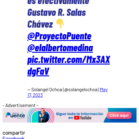
Gustavo R. Salas
Chávez
@ProyectoPuente
@elalbertomedina
pic.twitter.com/Mx3AX
dgFaV
— Solangel Ochoa (@solangelochoa)
May
17, 2023
- Advertisement -
compartir
Facebook