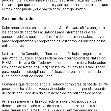
teníamos por qué pasar por esto y aún así están demostrando que
el mexicano puede y que hay talento”, agregó Orozco.
Se cancela todo
Cabe recordar que en enero pasado Ana Guevara citó a una junta a
los atletas de deportes acuáticos para informarles que “se
cancela todo”, lo cual implicó retiro de becas mensuales, apoyos
para campamentos y competencias, así como los sueldos de los
entrenadores.
La titular de la Conade justificó su decisión bajo el argumento de
que World Aquatics (antes Federación Internacional de Natación,
FINA) destituyó a Kiril Todorov como presidente de la Federación
Mexicana de Natación (FMN) e instauró un Comité Estabilizador
para regular las disciplinas acuáticas en el país, mismo que la
funcionaria calificó como “ilegal”.
Guevara sigue reconociendo a Todorov como presidente de la FMN
pese a que ha sido dos veces vinculado a proceso por el presunto
delito de peculado debido a un desvío de 155 millones de pesos.
Ante ese panorama, la excorredora le quitó los apoyos a los
deportistas en un año clave de cara a completar su ciclo olímpico,
pues tienen en puerta Mundial, Juegos Centroamericanos y