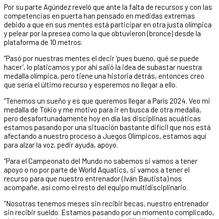
Por su parte Agúndez reveló que ante la falta de recursos y con las
competencias en puerta han pensado en medidas extremas
debido a que en sus mentes está participar en otra justa olímpica
y pelear por la presea como la que obtuvieron (bronce) desde la
plataforma de 10 metros.
“Pasó por nuestras mentes el decir ‘pues bueno, qué se puede
hacer’, lo platicamos y por ahí salió la idea de subastar nuestra
medalla olímpica, pero tiene una historia detrás, entonces creo
que sería el último recurso y esperemos no llegar a ello.
“Tenemos un sueño y es que queremos llegar a París 2024. Veo mi
medalla de Tokio y me motivo para ir en busca de otra medalla,
pero desafortunadamente hoy en día las disciplinas acuáticas
estamos pasando por una situación bastante difícil que nos está
afectando a nuestro proceso a Juegos Olímpicos, estamos aquí
para alzar la voz, pedir ayuda, apoyo.
“Para el Campeonato del Mundo no sabemos si vamos a tener
apoyo o no por parte de World Aquatics, si vamos a tener el
recurso para que nuestro entrenador (Iván Bautista) nos
acompañe, así como el resto del equipo multidisciplinario.
“Nosotras tenemos meses sin recibir becas, nuestro entrenador
sin recibir sueldo. Estamos pasando por un momento complicado,