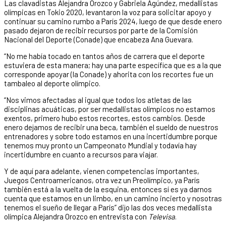
Las clavadistas Alejandra Orozco y Gabriela Agúndez, medallistas
olímpicas en Tokio 2020, levantaron la voz para solicitar apoyo y
continuar su camino rumbo a París 2024, luego de que desde enero
pasado dejaron de recibir recursos por parte de la Comisión
Nacional del Deporte (Conade) que encabeza Ana Guevara.
“No me había tocado en tantos años de carrera que el deporte
estuviera de esta manera; hay una parte específica que es a la que
corresponde apoyar (la Conade) y ahorita con los recortes fue un
tambaleo al deporte olímpico.
“Nos vimos afectadas al igual que todos los atletas de las
disciplinas acuáticas, por ser medallistas olímpicos no estamos
exentos, primero hubo estos recortes, estos cambios. Desde
enero dejamos de recibir una beca, también el sueldo de nuestros
entrenadores y sobre todo estamos en una incertidumbre porque
tenemos muy pronto un Campeonato Mundial y todavía hay
incertidumbre en cuanto a recursos para viajar.
Y de aquí para adelante, vienen competencias importantes,
Juegos Centroamericanos, otra vez un Preolímpico, ya París
también está a la vuelta de la esquina, entonces sí es ya darnos
cuenta que estamos en un limbo, en un camino incierto y nosotras
tenemos el sueño de llegar a París” dijo las dos veces medallista
olímpica Alejandra Orozco en entrevista con
Televisa
.