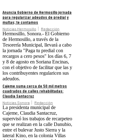
Anuncia Gobierno de Hermosillo jornada
para regularizar adeudos de predial y
multas; te contamos
Noticias Hermosillo
Redacción
Hermosillo, Sonora.- El Gobierno
de Hermosillo, a través de la
Tesorería Municipal, llevará a cabo
la jornada "Paga tu predial con
recargos a cero pesos" los días 6, 7
y 8 de agosto en Soriana Encinas,
con el objetivo de facilitar que las y
los contribuyentes regularicen sus
adeudos.
Cajeme suma cerca de 50 mil metros
cuadrados de calles rehabilitadas:
Claudia Santacruz
Noticias Sonora
Redacción
La presidenta municipal de
Cajeme, Claudia Santacruz,
supervisó los trabajos de recarpeteo
que se realizan en la calle Danubio,
entre el bulevar Justo Sierra y la
lateral Kino, en la colonia Villas