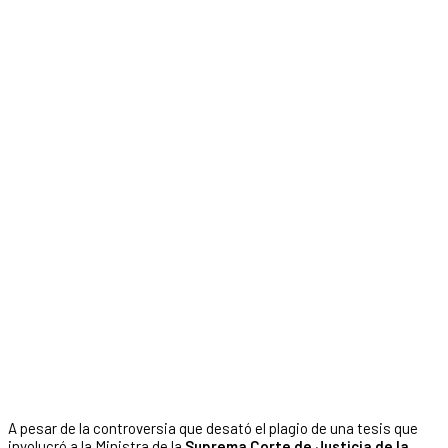
A pesar de la controversia que desató el plagio de una tesis que
involucró a la Ministra de la
Suprema Corte de Justicia de la