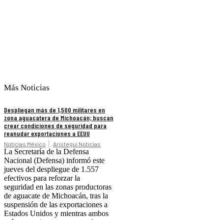
Más Noticias
Despliegan más de 1,500 militares en
zona aguacatera de Michoacán; buscan
crear condiciones de seguridad para
reanudar exportaciones a EEUU
Noticias México
Aristegui Noticias
La Secretaría de la Defensa
Nacional (Defensa) informó este
jueves del despliegue de 1.557
efectivos para reforzar la
seguridad en las zonas productoras
de aguacate de Michoacán, tras la
suspensión de las exportaciones a
Estados Unidos y mientras ambos