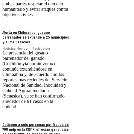
ambas partes respetar el derecho
humanitario y evitar ataques contra
objetivos civiles.
Alerta en Chihuahua: gusano
barrenador se extiende a 25 municipios
y suma 91 casos
Noticias México
Redacción
La presencia del gusano
barrenador del ganado
(Cochliomyia hominivorax)
continúa extendiéndose en
Chihuahua y, de acuerdo con los
reportes más recientes del Servicio
Nacional de Sanidad, Inocuidad y
Calidad Agroalimentaria
(Senasica), ya se han confirmado
alrededor de 91 casos en la
entidad.
Detienen a seis personas por fraude de
700 mdp en la CDMX: ofrecían ganancias
de hasta 90% en menos de un año