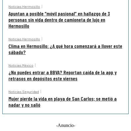
Noticias Hermosillo
Apuntan a posible “móvil pasional” en hallazgo de 3
personas sin vida dentro de camioneta de lujo en
Hermosillo
Noticias Hermosillo
Clima en Hermosillo: ¿A qué hora comenzará a llover este
sábado?
Noticias México
¿No puedes entrar a BBVA? Reportan caída de la app y
retrasos en depósitos este viernes
Noticias Seguridad
Mujer pierde la vida en playa de San Carlos; se metió a
nadar y no salió
-Anuncio-