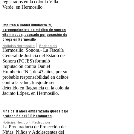
registrados en la colonia Villa
Verde, en Hermosillo.
Imputan a Daniel Humberto ‘N’,
exrecepcionista de médico de sueros
vitaminados, acusado por posesión de
droga en Hermosillo
Noticias Hermosillo
Redacción
Hermosillo, Sonora.- La Fiscalía
General de Justicia del Estado de
Sonora (FGJES) formuló
imputación contra Daniel
Humberto “N”, de 43 años, por su
probable responsabilidad en delitos
contra la salud, luego de ser
detenido en flagrancia en la colonia
Jacinto López, en Hermosillo.
Niña de 11 años embarazada queda bajo
protección del DIF Matamoros
Noticias México
Redacción
La Procuraduría de Protección de
Niñas, Niños y Adolescentes del