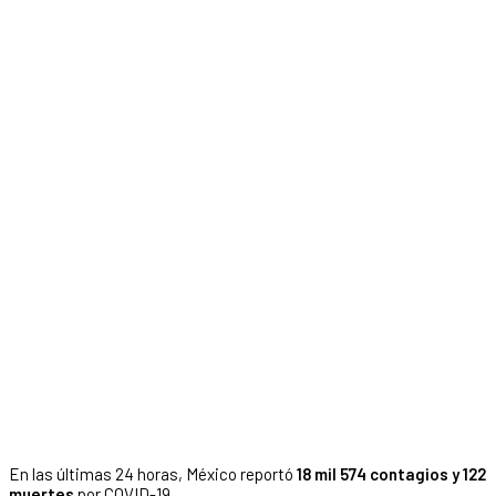
En las últimas 24 horas, México reportó
18 mil 574 contagios y 122
muertes
por COVID-19.