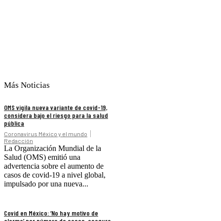
Más Noticias
OMS vigila nueva variante de covid-19,
considera bajo el riesgo para la salud
pública
Coronavirus México y el mundo
Redacción
La Organización Mundial de la
Salud (OMS) emitió una
advertencia sobre el aumento de
casos de covid-19 a nivel global,
impulsado por una nueva...
Covid en México: ‘No hay motivo de
alarma’ por número de casos, asegura