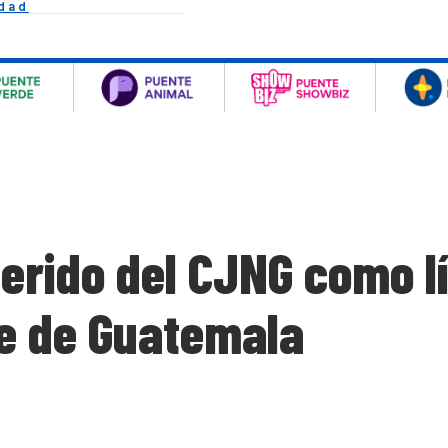
idad
 herido del CJNG como l
te de Guatemala