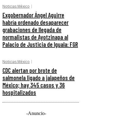
Noticias México
Exgobernador Ángel Aguirre
habría ordenado desaparecer
grabaciones de llegada de
normalistas de Ayotzinapa al
Palacio de Justicia de Iguala: FGR
Noticias México
CDC alertan por brote de
salmonela ligado a jalapeños de
México; hay 345 casos y 36
hospitalizados
-Anuncio-