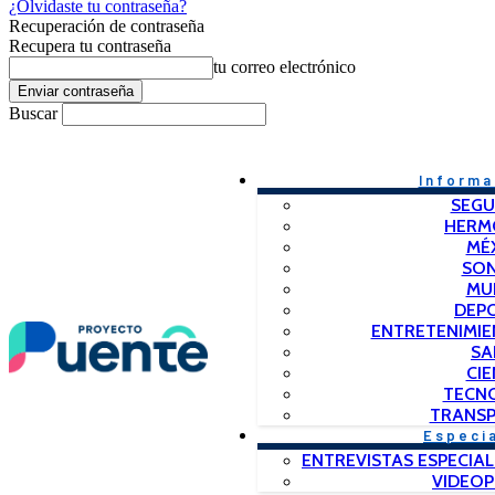
¿Olvidaste tu contraseña?
Recuperación de contraseña
Recupera tu contraseña
tu correo electrónico
Buscar
Informa
SEGU
HERM
MÉ
SO
MU
DEP
ENTRETENIMIE
SA
CIE
TECN
TRANSP
Especi
ENTREVISTAS ESPECIAL
VIDEO