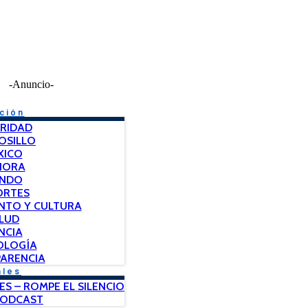
-Anuncio-
ción
RIDAD
OSILLO
XICO
NORA
NDO
ORTES
NTO Y CULTURA
LUD
NCIA
OLOGÍA
ARENCIA
ales
ES – ROMPE EL SILENCIO
PODCAST