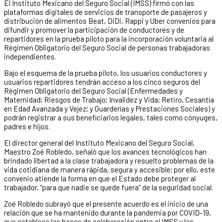
El Instituto Mexicano del Seguro Social (IMSS) firmó con las
plataformas digitales de servicios de transporte de pasajeros y
distribución de alimentos Beat, DiDi, Rappi y Uber convenios para
difundir y promover la participación de conductores y de
repartidores en la prueba piloto para la incorporación voluntaria al
Régimen Obligatorio del Seguro Social de personas trabajadoras
independientes.
Bajo el esquema de la prueba piloto, los usuarios conductores y
usuarios repartidores tendrán acceso a los cinco seguros del
Régimen Obligatorio del Seguro Social (Enfermedades y
Maternidad; Riesgos de Trabajo; Invalidez y Vida; Retiro, Cesantía
en Edad Avanzada y Vejez; y Guarderías y Prestaciones Sociales) y
podrán registrar a sus beneficiarios legales, tales como cónyuges,
padres e hijos.
El director general del Instituto Mexicano del Seguro Social,
Maestro Zoé Robledo, señaló que los avances tecnológicos han
brindado libertad a la clase trabajadora y resuelto problemas de la
vida cotidiana de manera rápida, segura y accesible; por ello, este
convenio atiende la forma en que el Estado debe proteger al
trabajador, “para que nadie se quede fuera” de la seguridad social.
Zoé Robledo subrayó que el presente acuerdo es el inicio de una
relación que se ha mantenido durante la pandemia por COVID-19,
que establece las bases de colaboración entre el IMSS y las