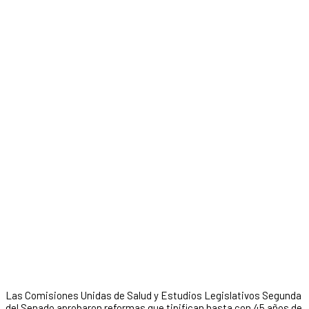
Las Comisiones Unidas de Salud y Estudios Legislativos Segunda
del Senado aprobaron reformas que tipifican hasta con 45 años de