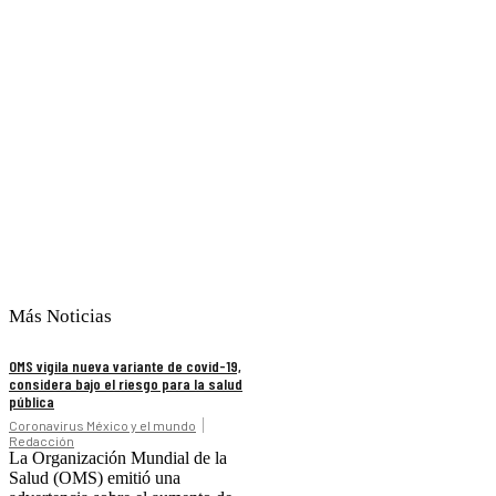
Más Noticias
OMS vigila nueva variante de covid-19,
considera bajo el riesgo para la salud
pública
Coronavirus México y el mundo
Redacción
La Organización Mundial de la
Salud (OMS) emitió una