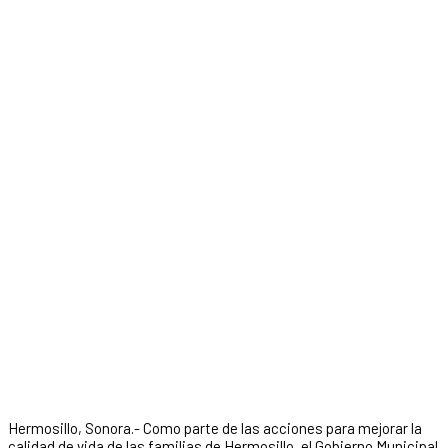
Hermosillo, Sonora.- Como parte de las acciones para mejorar la
calidad de vida de las familias de Hermosillo, el Gobierno Municipal