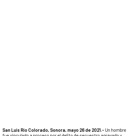
San Luis Río Colorado, Sonora, mayo 26 de 2021.-
Un hombre
fue vinculado a proceso por el delito de secuestro agravado y