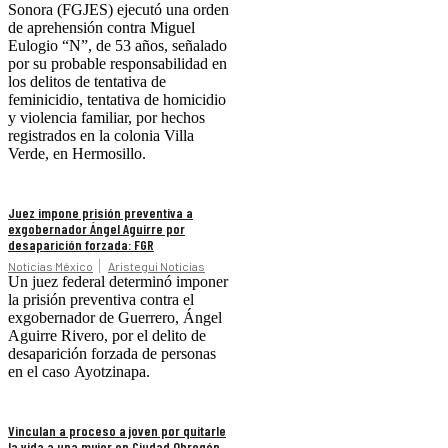
Sonora (FGJES) ejecutó una orden
de aprehensión contra Miguel
Eulogio “N”, de 53 años, señalado
por su probable responsabilidad en
los delitos de tentativa de
feminicidio, tentativa de homicidio
y violencia familiar, por hechos
registrados en la colonia Villa
Verde, en Hermosillo.
Juez impone prisión preventiva a
exgobernador Ángel Aguirre por
desaparición forzada: FGR
Noticias México
Aristegui Noticias
Un juez federal determinó imponer
la prisión preventiva contra el
exgobernador de Guerrero, Ángel
Aguirre Rivero, por el delito de
desaparición forzada de personas
en el caso Ayotzinapa.
Vinculan a proceso a joven por quitarle
la vida a una mujer en Ciudad Obregón