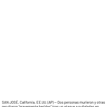
SAN JOSÉ, California, EE.UU. (AP) — Dos personas murieron y otras
resultaron “gravemente heridas” tras un ataque a puñaladas en