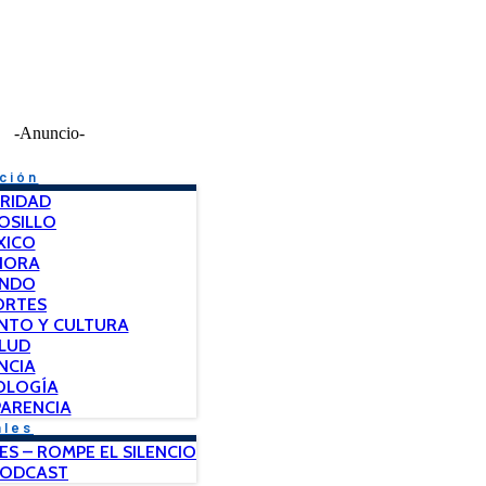
-Anuncio-
ción
RIDAD
OSILLO
XICO
NORA
NDO
ORTES
NTO Y CULTURA
LUD
NCIA
OLOGÍA
ARENCIA
ales
ES – ROMPE EL SILENCIO
PODCAST