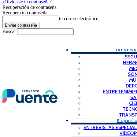
¿Olvidaste tu contraseña?
Recuperación de contraseña
Recupera tu contraseña
tu correo electrónico
Buscar
Informa
SEGU
HERM
MÉ
SO
MU
DEP
ENTRETENIMIE
SA
CIE
TECN
TRANSP
Especi
ENTREVISTAS ESPECIAL
VIDEO