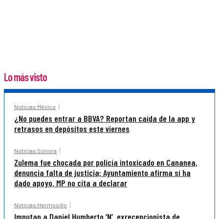
Lo más visto
Noticias México
¿No puedes entrar a BBVA? Reportan caída de la app y
retrasos en depósitos este viernes
Noticias Sonora
Zulema fue chocada por policía intoxicado en Cananea,
denuncia falta de justicia; Ayuntamiento afirma sí ha
dado apoyo, MP no cita a declarar
Noticias Hermosillo
Imputan a Daniel Humberto ‘N’, exrecepcionista de