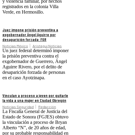
y violencia familiar, por hechos
registrados en la colonia Villa
Verde, en Hermosillo.
Juez impone prisión preventiva a
exgobernador Ángel Aguirre por
desaparición forzada: FGR
Noticias México
Aristegui Noticias
Un juez federal determinó imponer
la prisión preventiva contra el
exgobernador de Guerrero, Ángel
Aguirre Rivero, por el delito de
desaparición forzada de personas
en el caso Ayotzinapa.
Vinculan a proceso a joven por quitarle
la vida a una mujer en Ciudad Obregón
Noticias Seguridad
Redacción
La Fiscalía General de Justicia del
Estado de Sonora (FGJES) obtuvo
la vinculación a proceso de Bryan
Alberto “N”, de 20 años de edad,
por su probable responsabilidad en