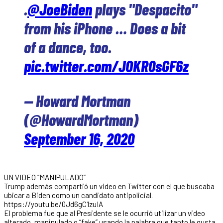
.
@JoeBiden
plays "Despacito"
from his iPhone … Does a bit
of a dance, too.
pic.twitter.com/JOKR0sGF6z
— Howard Mortman
(@HowardMortman)
September 16, 2020
UN VIDEO “MANIPULADO”
Trump además compartió un video en Twitter con el que buscaba
ubicar a Biden como un candidato antipolicial.
https://youtu.be/0Jd6gC1zuIA
El problema fue que al Presidente se le ocurrió utilizar un video
alterado, manipulado o “fake” usando la palabra que tanto le gusta