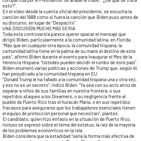
esto?”.
En el video desde la cuenta oficial del presidente, se escucha la
canción del 1988 como si fuera la canción que Biden puso antes de
su discurso, en lugar de “Despacito”.
UNA DISCUSIÓN MUCHO MÁS SERIA
Toda esta controversia parece querer opacar el mensaje que
dirigió Biden, particularmente a la comunidad latina, en Florida.
“Más que en cualquier otra época, la comunidad hispana, la
comunidad latina tiene en la palma de su mano el destino de este
país”, afirmó Biden durante el evento para inaugurar el Mes de la
Herencia Hispana. “Ustedes pueden decidir el rumbo de este país”.
Biden enumeró varias políticas y acciones de Trump que, según él,
han perjudicado a la comunidad hispana en EU.
“Donald Trump le ha fallado a la comunidad hispana una y otra vez,
y eso no es un secreto”, indicó Biden. “Ya sea con su acto atroz de
separar a niños de sus familias en nuestra frontera, o sus
repetidos ataques a los Dreamers, o su negligencia frente al
pueblo de Puerto Rico tras el huracán María, o en sus repetidos
fracasos para asegurarse que los trabajadores esenciales tienen
el equipo de protección personal que necesitan”, planteó.
El candidato, quien hizo énfasis en la situación de Puerto Rico,
incluso se expresó sobre el tema del estatus, la raíz de la mayoría
de los problemas económicos en la isla.
Biden considera que la estadidad “sería la forma más efectiva de