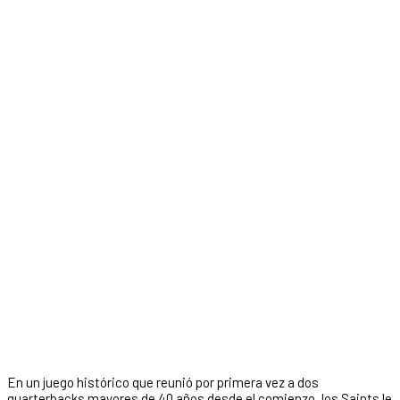
En un juego histórico que reunió por primera vez a dos
quarterbacks mayores de 40 años desde el comienzo, los Saints le