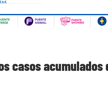
idad
 los casos acumulados 