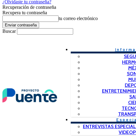
¿Olvidaste tu contraseña?
Recuperación de contraseña
Recupera tu contraseña
tu correo electrónico
Buscar
Informa
SEGU
HERM
MÉ
SO
MU
DEP
ENTRETENIMIE
SA
CIE
TECN
TRANSP
Especi
ENTREVISTAS ESPECIAL
VIDEO