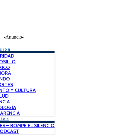
-Anuncio-
ción
RIDAD
OSILLO
XICO
NORA
NDO
ORTES
NTO Y CULTURA
LUD
NCIA
OLOGÍA
ARENCIA
ales
ES – ROMPE EL SILENCIO
PODCAST