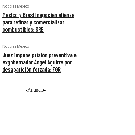
Noticias México
México y Brasil negocian alianza
para refinar y comercializar
combustibles: SRE
Noticias México
Juez impone prisión preventiva a
exgobernador Ángel Aguirre por
desaparición forzada: FGR
-Anuncio-