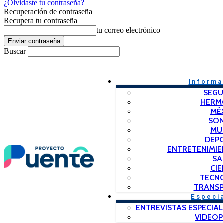
¿Olvidaste tu contraseña?
Recuperación de contraseña
Recupera tu contraseña
tu correo electrónico
Buscar
Informa
SEGU
HERM
MÉ
SO
MU
DEP
ENTRETENIMIE
SA
CIE
TECN
TRANSP
Especi
ENTREVISTAS ESPECIAL
VIDEO