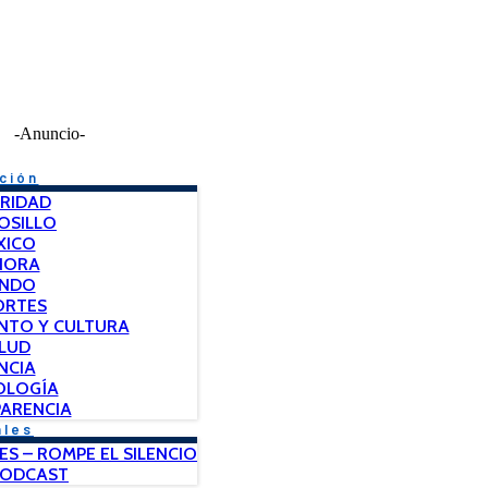
-Anuncio-
ción
RIDAD
OSILLO
XICO
NORA
NDO
ORTES
NTO Y CULTURA
LUD
NCIA
OLOGÍA
ARENCIA
ales
ES – ROMPE EL SILENCIO
PODCAST