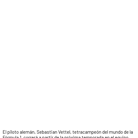
El piloto alemán, Sebastian Vettel, tetracampeón del mundo de la
Fórmula 1, correrá a partir de la próxima temporada en el equipo