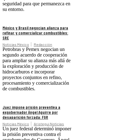
seguridad para que permanezca en
su entorno.
México y Brasil negocian alianza para
refinar y comercializar combustibles:
SRE
Noticias México
Redacción
Petrobras y Pemex negocian un
segundo acuerdo de cooperación
para ampliar su alianza más allá de
la exploración y producción de
hidrocarburos e incorporar
proyectos conjuntos en refino,
procesamiento y comercialización
de combustibles.
Juez impone prisión preventiva a
exgobernador Ángel Aguirre por
desaparición forzada: FGR
Noticias México
Aristegui Noticias
Un juez federal determinó imponer
la prisión preventiva contra el
exgobernador de Guerrero, Ángel