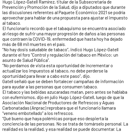
Hugo López-Gatell Ramírez, titular de la Subsecretaría de
Prevención y Promoción de la Salud, dijo a diputados que durante
las discusiones referentes al Paquete Económico 2021 se podría
aprovechar para hablar de una propuesta para ajustar el impuesto
al tabaco.
El funcionario recordó que el tabaquismo se encuentra asociado
al riesgo de sufrir una mayor progresión de daños a las personas
que contraen la COVID-19, enfermedad que hasta hoy ha dejado
más de 68 mil muertes en el país.
“No hay dosis saludable de tabaco”, indicó Hugo López-Gatell
durante el foro “Control y regulación del tabaco en México: un
asunto de Salud Pública”.
“No perdamos de vista esta oportunidad de incrementar o
actualizar los impuestos al tabaco, no debe perderse la
oportunidad para llevar a cabo este paso”, dijo.
Gatell señaló que se deben fortalecer campañas de información
para ayudar a las personas que consumen tabaco.
El tabaco y las bebidas azucaradas matan, pero antes se hablaba
con eufemismos, dijo en julio Hugo López-Gatell, luego de que la
Asociación Nacional de Productores de Refrescos y Aguas
Carbonatadas (Anprac) reprobara que el funcionario llamara
“veneno embotellado” a los refrescos.
“Qué bueno que haya polémicas porque eso despierta la
conciencia de las personas. No se trata de tomárselo personal. La
realidad es la realidad, y esa realidad se puede documentar. La