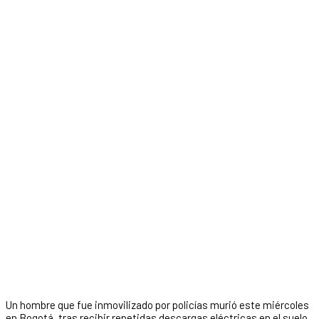
Un hombre que fue inmovilizado por policías murió este miércoles
en Bogotá, tras recibir repetidas descargas eléctricas en el suelo