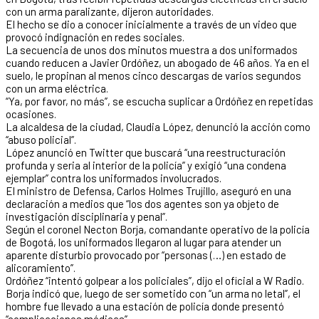
con un arma paralizante, dijeron autoridades.
El hecho se dio a conocer inicialmente a través de un video que
provocó indignación en redes sociales.
La secuencia de unos dos minutos muestra a dos uniformados
cuando reducen a Javier Ordóñez, un abogado de 46 años. Ya en el
suelo, le propinan al menos cinco descargas de varios segundos
con un arma eléctrica.
“Ya, por favor, no más”, se escucha suplicar a Ordóñez en repetidas
ocasiones.
La alcaldesa de la ciudad, Claudia López, denunció la acción como
“abuso policial”.
López anunció en Twitter que buscará “una reestructuración
profunda y seria al interior de la policía” y exigió “una condena
ejemplar” contra los uniformados involucrados.
El ministro de Defensa, Carlos Holmes Trujillo, aseguró en una
declaración a medios que “los dos agentes son ya objeto de
investigación disciplinaria y penal”.
Según el coronel Necton Borja, comandante operativo de la policía
de Bogotá, los uniformados llegaron al lugar para atender un
aparente disturbio provocado por “personas (…) en estado de
alicoramiento”.
Ordóñez “intentó golpear a los policiales”, dijo el oficial a W Radio.
Borja indicó que, luego de ser sometido con “un arma no letal”, el
hombre fue llevado a una estación de policía donde presentó
“complicaciones médicas”.