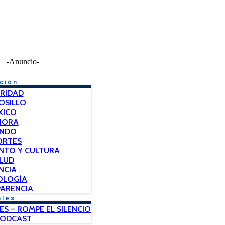
-Anuncio-
ción
RIDAD
OSILLO
XICO
NORA
NDO
ORTES
NTO Y CULTURA
LUD
NCIA
OLOGÍA
ARENCIA
ales
ES – ROMPE EL SILENCIO
PODCAST