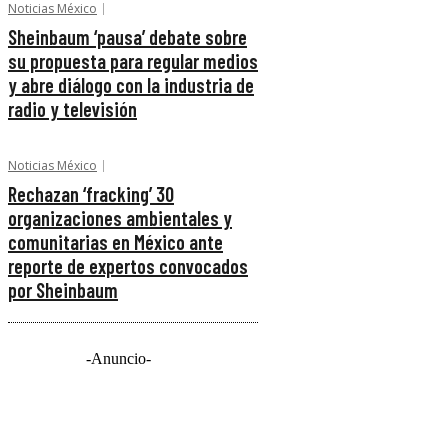
Noticias México
Sheinbaum ‘pausa’ debate sobre
su propuesta para regular medios
y abre diálogo con la industria de
radio y televisión
Noticias México
Rechazan ‘fracking’ 30
organizaciones ambientales y
comunitarias en México ante
reporte de expertos convocados
por Sheinbaum
-Anuncio-