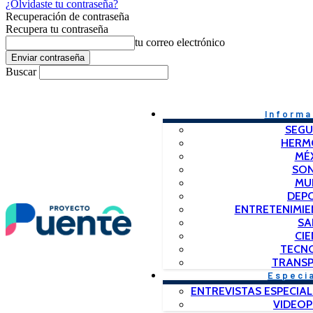
¿Olvidaste tu contraseña?
Recuperación de contraseña
Recupera tu contraseña
tu correo electrónico
Buscar
Informa
SEGU
HERM
MÉ
SO
MU
DEP
ENTRETENIMIE
SA
CIE
TECN
TRANSP
Especi
ENTREVISTAS ESPECIAL
VIDEO