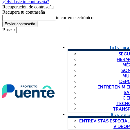
¿Olvidaste tu contraseña?
Recuperación de contraseña
Recupera tu contraseña
tu correo electrónico
Buscar
Informa
SEGU
HERM
MÉ
SO
MU
DEP
ENTRETENIMIE
SA
CIE
TECN
TRANSP
Especi
ENTREVISTAS ESPECIAL
VIDEO