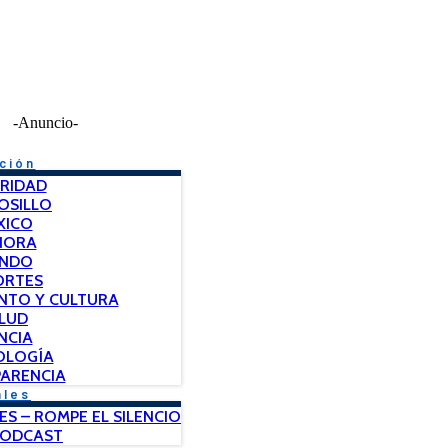
-Anuncio-
ción
RIDAD
OSILLO
XICO
NORA
NDO
ORTES
NTO Y CULTURA
LUD
NCIA
OLOGÍA
ARENCIA
ales
ES – ROMPE EL SILENCIO
PODCAST