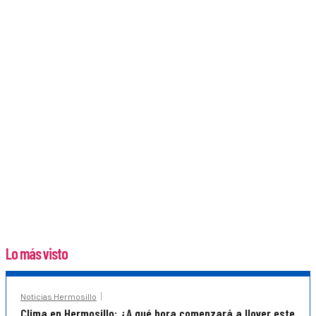
Lo más visto
Noticias Hermosillo
Clima en Hermosillo: ¿A qué hora comenzará a llover este