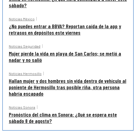
sábado?
Noticias México
¿No puedes entrar a BBVA? Reportan caída de la app y
retrasos en depósitos este viernes
Noticias Seguridad
Mujer pierde la vida en playa de San Carlos; se metió a
nadar y no salió
Noticias Hermosillo
Hallan mujer y dos hombres sin vida dentro de vehículo al
poniente de Hermosillo tras posible riña, otra persona
habría escapado
Noticias Sonora
Pronóstico del clima en Sonora: ¿Qué se espera este
sábado 8 de agosto?