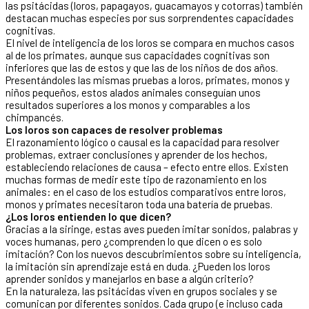
las psitácidas (loros, papagayos, guacamayos y cotorras) también
destacan muchas especies por sus sorprendentes capacidades
cognitivas.
El nivel de inteligencia de los loros se compara en muchos casos
al de los primates, aunque sus capacidades cognitivas son
inferiores que las de estos y que las de los niños de dos años.
Presentándoles las mismas pruebas a loros, primates, monos y
niños pequeños, estos alados animales conseguían unos
resultados superiores a los monos y comparables a los
chimpancés.
Los loros son capaces de resolver problemas
El razonamiento lógico o causal es la capacidad para resolver
problemas, extraer conclusiones y aprender de los hechos,
estableciendo relaciones de causa – efecto entre ellos. Existen
muchas formas de medir este tipo de razonamiento en los
animales: en el caso de los estudios comparativos entre loros,
monos y primates necesitaron toda una batería de pruebas.
¿Los loros entienden lo que dicen?
Gracias a la siringe, estas aves pueden imitar sonidos, palabras y
voces humanas, pero ¿comprenden lo que dicen o es solo
imitación? Con los nuevos descubrimientos sobre su inteligencia,
la imitación sin aprendizaje está en duda. ¿Pueden los loros
aprender sonidos y manejarlos en base a algún criterio?
En la naturaleza, las psitácidas viven en grupos sociales y se
comunican por diferentes sonidos. Cada grupo (e incluso cada