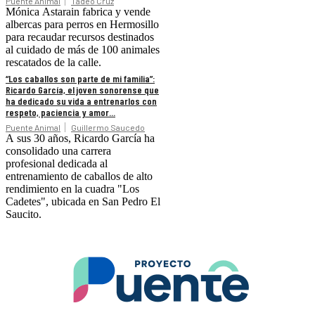
Puente Animal
Tadeo Cruz
Mónica Astarain fabrica y vende
albercas para perros en Hermosillo
para recaudar recursos destinados
al cuidado de más de 100 animales
rescatados de la calle.
“Los caballos son parte de mi familia”:
Ricardo García, el joven sonorense que
ha dedicado su vida a entrenarlos con
respeto, paciencia y amor...
Puente Animal
Guillermo Saucedo
A sus 30 años, Ricardo García ha
consolidado una carrera
profesional dedicada al
entrenamiento de caballos de alto
rendimiento en la cuadra "Los
Cadetes", ubicada en San Pedro El
Saucito.