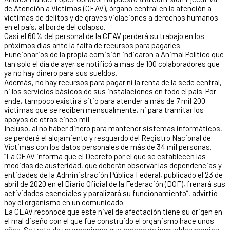
de Atención a Víctimas (CEAV), órgano central en la atención a
victimas de delitos y de graves violaciones a derechos humanos
en el país, al borde del colapso.
Casi el 60% del personal de la CEAV perderá su trabajo en los
próximos días ante la falta de recursos para pagarles.
Funcionarios de la propia comisión indicaron a Animal Político que
tan solo el día de ayer se notificó a mas de 100 colaboradores que
ya no hay dinero para sus sueldos.
Además, no hay recursos para pagar ni la renta de la sede central,
ni los servicios básicos de sus instalaciones en todo el país. Por
ende, tampoco existirá sitio para atender a más de 7 mil 200
victimas que se reciben mensualmente, ni para tramitar los
apoyos de otras cinco mil.
Incluso, al no haber dinero para mantener sistemas informáticos,
se perderá el alojamiento y resguardo del Registro Nacional de
Víctimas con los datos personales de más de 34 mil personas.
“La CEAV informa que el Decreto por el que se establecen las
medidas de austeridad, que deberán observar las dependencias y
entidades de la Administración Pública Federal, publicado el 23 de
abril de 2020 en el Diario Oficial de la Federación (DOF), frenará sus
actividades esenciales y paralizará su funcionamiento”, advirtió
hoy el organismo en un comunicado.
La CEAV reconoce que este nivel de afectación tiene su origen en
el mal diseño con el que fue construido el organismo hace unos
años. Se trata de un organismo que carece de inmuebles propios,