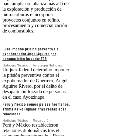
para ampliar su alianza más allá de
la exploración y producción de
hidrocarburos e incorporar
proyectos conjuntos en refino,
procesamiento y comercialización
de combustibles.
Juez impone prisión preventiva a
exgobernador Ángel Aguirre por
desaparición forzada: FGR
Noticias México
Aristegui Noticias
Un juez federal determinó imponer
la prisión preventiva contra el
exgobernador de Guerrero, Ángel
Aguirre Rivero, por el delito de
desaparición forzada de personas
en el caso Ayotzinapa.
Perú y México somos países hermanos,
afirma Keiko Fujimori tras restablecer
relaciones
Noticias México
Redacción
Perú y México restablecieron
relaciones diplomáticas tras el
salvoconducto otorgado a Betssy