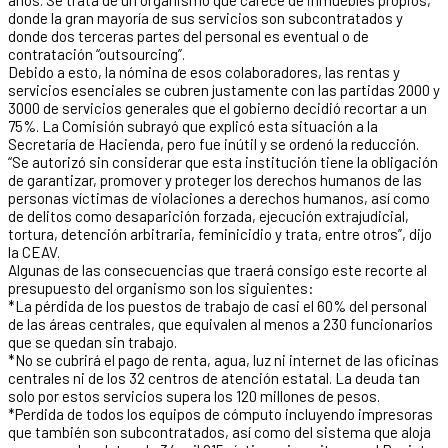
donde la gran mayoría de sus servicios son subcontratados y
donde dos terceras partes del personal es eventual o de
contratación “outsourcing”.
Debido a esto, la nómina de esos colaboradores, las rentas y
servicios esenciales se cubren justamente con las partidas 2000 y
3000 de servicios generales que el gobierno decidió recortar a un
75%. La Comisión subrayó que explicó esta situación a la
Secretaría de Hacienda, pero fue inútil y se ordenó la reducción.
“Se autorizó sin considerar que esta institución tiene la obligación
de garantizar, promover y proteger los derechos humanos de las
personas víctimas de violaciones a derechos humanos, así como
de delitos como desaparición forzada, ejecución extrajudicial,
tortura, detención arbitraria, feminicidio y trata, entre otros”, dijo
la CEAV.
Algunas de las consecuencias que traerá consigo este recorte al
presupuesto del organismo son los siguientes:
*La pérdida de los puestos de trabajo de casi el 60% del personal
de las áreas centrales, que equivalen al menos a 230 funcionarios
que se quedan sin trabajo.
*No se cubrirá el pago de renta, agua, luz ni internet de las oficinas
centrales ni de los 32 centros de atención estatal. La deuda tan
solo por estos servicios supera los 120 millones de pesos.
*Perdida de todos los equipos de cómputo incluyendo impresoras
que también son subcontratados, así como del sistema que aloja