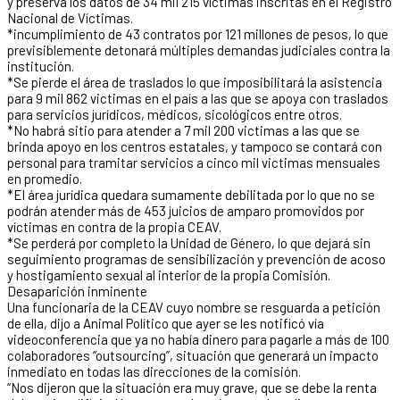
y preserva los datos de 34 mil 215 víctimas inscritas en el Registro
Nacional de Víctimas.
*incumplimiento de 43 contratos por 121 millones de pesos, lo que
previsiblemente detonará múltiples demandas judiciales contra la
institución.
*Se pierde el área de traslados lo que imposibilitará la asistencia
para 9 mil 862 victimas en el país a las que se apoya con traslados
para servicios jurídicos, médicos, sicológicos entre otros.
*No habrá sitio para atender a 7 mil 200 victimas a las que se
brinda apoyo en los centros estatales, y tampoco se contará con
personal para tramitar servicios a cinco mil victimas mensuales
en promedio.
*El área jurídica quedara sumamente debilitada por lo que no se
podrán atender más de 453 juicios de amparo promovidos por
víctimas en contra de la propia CEAV.
*Se perderá por completo la Unidad de Género, lo que dejará sin
seguimiento programas de sensibilización y prevención de acoso
y hostigamiento sexual al interior de la propia Comisión.
Desaparición inminente
Una funcionaria de la CEAV cuyo nombre se resguarda a petición
de ella, dijo a Animal Político que ayer se les notificó vía
videoconferencia que ya no había dinero para pagarle a más de 100
colaboradores “outsourcing”, situación que generará un impacto
inmediato en todas las direcciones de la comisión.
“Nos dijeron que la situación era muy grave, que se debe la renta