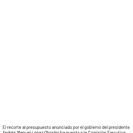
El recorte al presupuesto anunciado por el gobierno del presidente
Andrés Manuel López Obrador ha puesto a la Comisión Ejecutiva