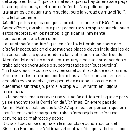
del propio edificio. Y que tan mal está que no hay dinero para pagar
las computadoras, ni el mantenimiento. Nos pidieron que
tratáramos de aguantar sin sueldo, pero la verdad es muy difícil”,
dijo la funcionaria.
Añadió que les explicaron que la propia titular de la CEAV, Mara
Gómez Pérez, estaba lista para presentar su propia renuncia, pues
estos recortes, en los hechos, significan la inminente
desaparición de la Comisión.
La funcionaria confirmó que, en efecto, la Comisión opera con
diseño inadecuado en el que muchas plazas claves incluidas las de
los especialistas que atienden a las víctimas en los Centros de
Atención Integral, no son de estructura, sino que corresponden a
trabajadores eventuales o subcontratados por “outsourcing”.
“En todas las direcciones hay personal contratado de esta forma.
Y aun así todos teníamos contrato hasta diciembre; por eso esta
decisión es sorpresiva y nos perjudica mucho, a los que nos
quedamos sin trabajo, pero a la propia CEAV también”, dijo la
funcionaria.
Este hecho viene a agravar una situación critica en la que de por si
ya se encontraba la Comisión de Víctimas. En enero pasado
Animal Político publicó que la CEAV operaba con personal que era
insuficiente, sobrecargas de trabajo inmanejables, e incluso
denuncias de maltratos y acoso.
Dicha situación se origina en la inconclusa construcción del
Sistema Nacional de Victimas, el cual ha sido ignorado tanto por