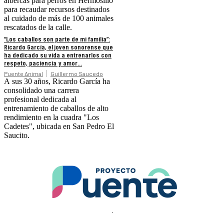
albercas para perros en Hermosillo
para recaudar recursos destinados
al cuidado de más de 100 animales
rescatados de la calle.
“Los caballos son parte de mi familia”:
Ricardo García, el joven sonorense que
ha dedicado su vida a entrenarlos con
respeto, paciencia y amor...
Puente Animal
Guillermo Saucedo
A sus 30 años, Ricardo García ha
consolidado una carrera
profesional dedicada al
entrenamiento de caballos de alto
rendimiento en la cuadra "Los
Cadetes", ubicada en San Pedro El
Saucito.
.