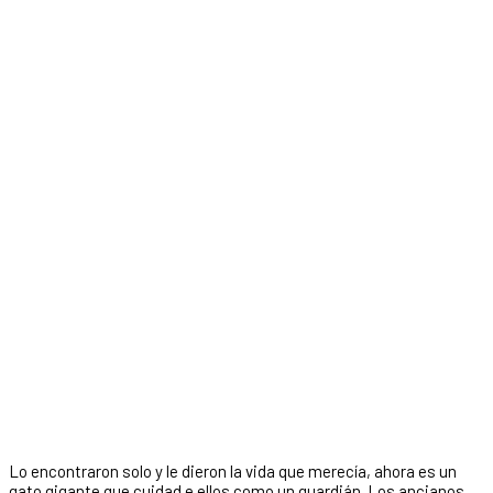
Lo encontraron solo y le dieron la vida que merecía, ahora es un
gato gigante que cuidad e ellos como un guardián. Los ancianos