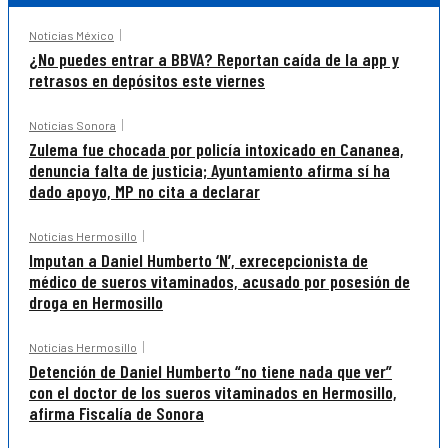
Noticias México
¿No puedes entrar a BBVA? Reportan caída de la app y
retrasos en depósitos este viernes
Noticias Sonora
Zulema fue chocada por policía intoxicado en Cananea,
denuncia falta de justicia; Ayuntamiento afirma sí ha
dado apoyo, MP no cita a declarar
Noticias Hermosillo
Imputan a Daniel Humberto ‘N’, exrecepcionista de
médico de sueros vitaminados, acusado por posesión de
droga en Hermosillo
Noticias Hermosillo
Detención de Daniel Humberto “no tiene nada que ver”
con el doctor de los sueros vitaminados en Hermosillo,
afirma Fiscalía de Sonora