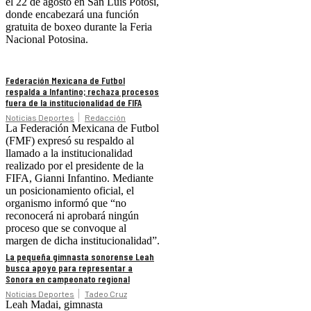
el 22 de agosto en San Luis Potosí,
donde encabezará una función
gratuita de boxeo durante la Feria
Nacional Potosina.
Federación Mexicana de Futbol
respalda a Infantino; rechaza procesos
fuera de la institucionalidad de FIFA
Noticias Deportes
Redacción
La Federación Mexicana de Futbol
(FMF) expresó su respaldo al
llamado a la institucionalidad
realizado por el presidente de la
FIFA, Gianni Infantino. Mediante
un posicionamiento oficial, el
organismo informó que “no
reconocerá ni aprobará ningún
proceso que se convoque al
margen de dicha institucionalidad”.
La pequeña gimnasta sonorense Leah
busca apoyo para representar a
Sonora en campeonato regional
Noticias Deportes
Tadeo Cruz
Leah Madai, gimnasta