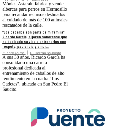
Mónica Astarain fabrica y vende
albercas para perros en Hermosillo
para recaudar recursos destinados
al cuidado de más de 100 animales
rescatados de la calle.
“Los caballos son parte de mi familia”:
Ricardo García, el joven sonorense que
ha dedicado su vida a entrenarlos con
respeto, paciencia y amor...
Puente Animal
Guillermo Saucedo
A sus 30 años, Ricardo García ha
consolidado una carrera
profesional dedicada al
entrenamiento de caballos de alto
rendimiento en la cuadra "Los
Cadetes", ubicada en San Pedro El
Saucito.