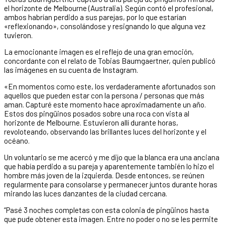
el horizonte de Melbourne (Australia). Según contó el profesional,
ambos habrían perdido a sus parejas, por lo que estarían
«reflexionando», consolándose y resignando lo que alguna vez
tuvieron.
La emocionante imagen es el reflejo de una gran emoción,
concordante con el relato de Tobias Baumgaertner, quien publicó
las imágenes en su cuenta de Instagram.
«En momentos como este, los verdaderamente afortunados son
aquellos que pueden estar con la persona / personas que más
aman. Capturé este momento hace aproximadamente un año.
Estos dos pingüinos posados ​​sobre una roca con vista al
horizonte de Melbourne. Estuvieron allí durante horas,
revoloteando, observando las brillantes luces del horizonte y el
océano.
Un voluntario se me acercó y me dijo que la blanca era una anciana
que había perdido a su pareja y aparentemente también lo hizo el
hombre más joven de la izquierda. Desde entonces, se reúnen
regularmente para consolarse y permanecer juntos durante horas
mirando las luces danzantes de la ciudad cercana.
“Pasé 3 noches completas con esta colonia de pingüinos hasta
que pude obtener esta imagen. Entre no poder o no se les permite