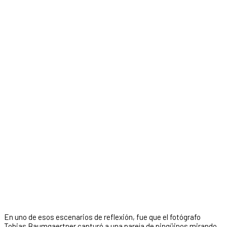
En uno de esos escenarios de reflexión, fue que el fotógrafo
Tobias Baumgaertner capturó a una pareja de pingüinos mirando