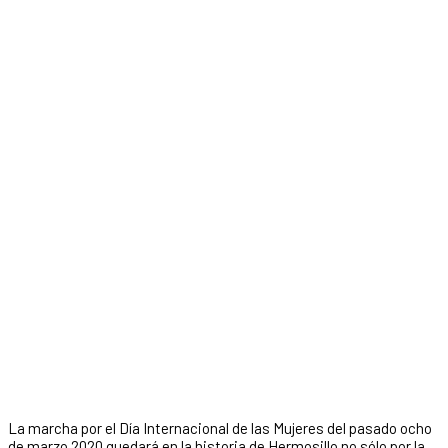
La marcha por el Día Internacional de las Mujeres del pasado ocho
de marzo 2020 quedará en la historia de Hermosillo no sólo por la