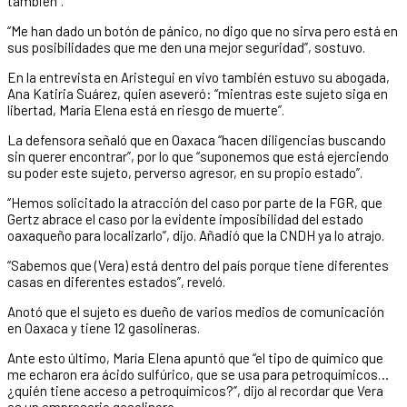
también”.
“Me han dado un botón de pánico, no digo que no sirva pero está en
sus posibilidades que me den una mejor seguridad”, sostuvo.
En la entrevista en Aristegui en vivo también estuvo su abogada,
Ana Katiria Suárez, quien aseveró: “mientras este sujeto siga en
libertad, María Elena está en riesgo de muerte”.
La defensora señaló que en Oaxaca “hacen diligencias buscando
sin querer encontrar”, por lo que “suponemos que está ejerciendo
su poder este sujeto, perverso agresor, en su propio estado”.
“Hemos solicitado la atracción del caso por parte de la FGR, que
Gertz abrace el caso por la evidente imposibilidad del estado
oaxaqueño para localizarlo”, dijo. Añadió que la CNDH ya lo atrajo.
“Sabemos que (Vera) está dentro del país porque tiene diferentes
casas en diferentes estados”, reveló.
Anotó que el sujeto es dueño de varios medios de comunicación
en Oaxaca y tiene 12 gasolineras.
Ante esto último, María Elena apuntó que “el tipo de químico que
me echaron era ácido sulfúrico, que se usa para petroquímicos…
¿quién tiene acceso a petroquímicos?”, dijo al recordar que Vera
es un empresario gasolinero.