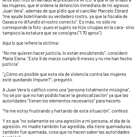
las mujeres, que él ordene la detención inmediata de mi agresor,
Juan Vera”, además de que pidió que el canciller Marcelo Ebrard
“me ayude boletinando su verdadero rostro, ya que la fiscalía de
Oaxaca no difundió el rostro correcto“. Es más, no sólo no
corresponde la foto -pues el sujeto se hizo cirugías en la cara- sino
tampoco la estatura que se consigna (“1.70 aprox”).
Aquí lo que refiere la víctima:
“No me quieren hacer justicia, lo están encubriendo”, consideró
María Elena. “Este 9 de marzo cumplo 6 meses y no me han hecho
justicia”.
“¿Cómo es posible que esta ola de violencia contra las mujeres
esté quedando impune?”, preguntó.
A Juan Vera lo calificó como una “persona totalmente misógina”,
“no sé por qué no han podido hacer la geolocalización” ya que las
autoridades “tienen los elementos necesarios” para hacerlo.
“Ya me estoy frustrando y hartando de esta situación”, confesó.
Y es que “no solamente es una agresión a mi persona, el día de la
agresión, mi madre también fue agredida, ella tiene quemaduras,
también fue quemada, cosa que no hacen saber las autoridades