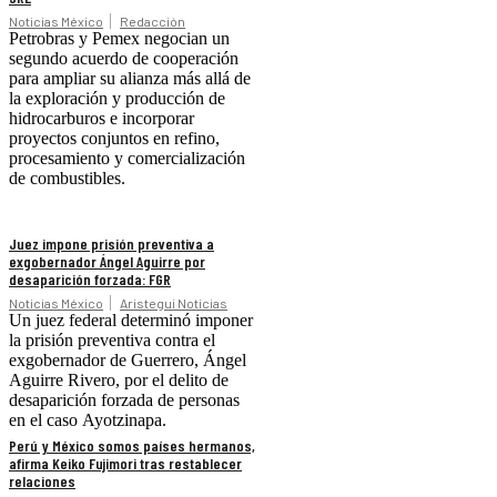
Noticias México
Redacción
Petrobras y Pemex negocian un
segundo acuerdo de cooperación
para ampliar su alianza más allá de
la exploración y producción de
hidrocarburos e incorporar
proyectos conjuntos en refino,
procesamiento y comercialización
de combustibles.
Juez impone prisión preventiva a
exgobernador Ángel Aguirre por
desaparición forzada: FGR
Noticias México
Aristegui Noticias
Un juez federal determinó imponer
la prisión preventiva contra el
exgobernador de Guerrero, Ángel
Aguirre Rivero, por el delito de
desaparición forzada de personas
en el caso Ayotzinapa.
Perú y México somos países hermanos,
afirma Keiko Fujimori tras restablecer
relaciones