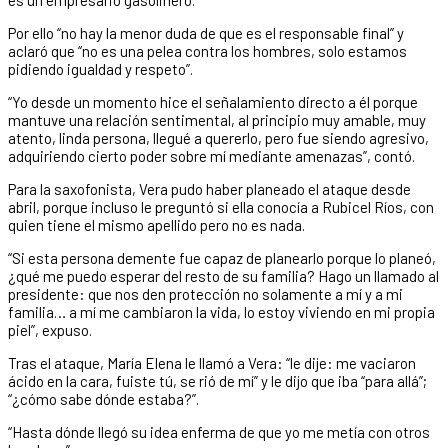
Por ello “no hay la menor duda de que es el responsable final” y
aclaró que “no es una pelea contra los hombres, solo estamos
pidiendo igualdad y respeto”.
“Yo desde un momento hice el señalamiento directo a él porque
mantuve una relación sentimental, al principio muy amable, muy
atento, linda persona, llegué a quererlo, pero fue siendo agresivo,
adquiriendo cierto poder sobre mí mediante amenazas”, contó.
Para la saxofonista, Vera pudo haber planeado el ataque desde
abril, porque incluso le preguntó si ella conocía a Rubicel Ríos, con
quien tiene el mismo apellido pero no es nada.
“Si esta persona demente fue capaz de planearlo porque lo planeó,
¿qué me puedo esperar del resto de su familia? Hago un llamado al
presidente: que nos den protección no solamente a mí y a mi
familia… a mí me cambiaron la vida, lo estoy viviendo en mi propia
piel”, expuso.
Tras el ataque, María Elena le llamó a Vera: “le dije: me vaciaron
ácido en la cara, fuiste tú, se rió de mí” y le dijo que iba “para allá”;
“¿cómo sabe dónde estaba?”.
“Hasta dónde llegó su idea enferma de que yo me metía con otros