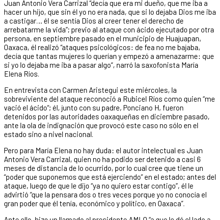
Juan Antonio Vera Carrizal “decía que era mi dueño, que me iba a
hacer un hijo, que sin él yo no era nada, que si lo dejaba Dios me iba
a castigar… él se sentía Dios al creer tener el derecho de
arrebatarme la vida”; previo al ataque con ácido ejecutado por otra
persona, en septiembre pasado en el municipio de Huajuapan,
Oaxaca, él realizó “ataques psicológicos: de fea no me bajaba,
decía que tantas mujeres lo querían y empezó a amenazarme: que
si yo lo dejaba me iba a pasar algo“, narró la saxofonista María
Elena Ríos.
En entrevista con Carmen Aristegui este miércoles, la
sobreviviente del ataque reconoció a Rubicel Ríos como quien “me
vació el ácido“; él, junto con su padre, Ponciano H, fueron
detenidos por las autoridades oaxaqueñas en diciembre pasado,
ante la ola de indignación que provocó este caso no sólo en el
estado sino a nivel nacional.
Pero para María Elena no hay duda: el autor intelectual es Juan
Antonio Vera Carrizal, quien no ha podido ser detenido a casi 6
meses de distancia de lo ocurrido, por lo cual cree que tiene un
“poder que suponemos que está ejerciendo” en el estado; antes del
ataque, luego de que le dijo “ya no quiero estar contigo”, él le
advirtió “que la pensara dos o tres veces porque yo no conocía el
gran poder que él tenía, económico y político, en Oaxaca”.
Ante ello, hizo un llamado al presidente AMLO “a que le dé el lado a