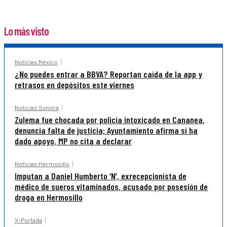
Lo más visto
Noticias México
¿No puedes entrar a BBVA? Reportan caída de la app y
retrasos en depósitos este viernes
Noticias Sonora
Zulema fue chocada por policía intoxicado en Cananea,
denuncia falta de justicia; Ayuntamiento afirma sí ha
dado apoyo, MP no cita a declarar
Noticias Hermosillo
Imputan a Daniel Humberto ‘N’, exrecepcionista de
médico de sueros vitaminados, acusado por posesión de
droga en Hermosillo
X-Portada