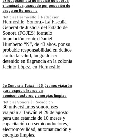
exrecepcionista de médico de sueros
vitaminados, acusado por posesión de
droga en Hermosillo
Noticias Hermosillo
Redacción
Hermosillo, Sonora.- La Fiscalía
General de Justicia del Estado de
Sonora (FGJES) formuló
imputación contra Daniel
Humberto “N”, de 43 años, por su
probable responsabilidad en delitos
contra la salud, luego de ser
detenido en flagrancia en la colonia
Jacinto López, en Hermosillo.
De Sonora a Taiwán: 30 jóvenes viajarán
para especializarse en
semiconductores y energías limpias
Noticias Sonora
Redacción
30 universitarios sonorenses
viajarán a Taiwán el 29 de agosto
para una estancia de 10 meses y
capacitación en semiconductores,
electromovilidad, automatización y
energías limpias.