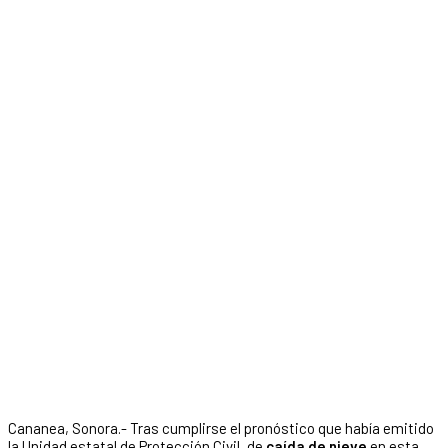
Cananea, Sonora.- Tras cumplirse el pronóstico que había emitido
la Unidad estatal de Protección Civil, de
caída de nieve
en esta