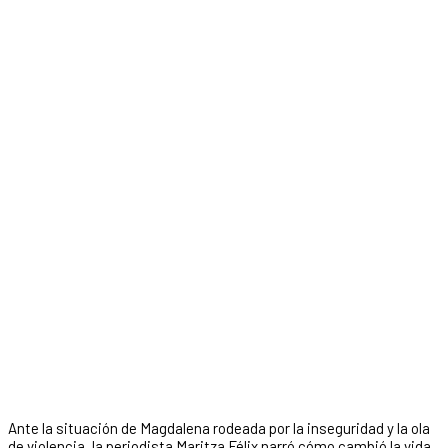
Ante la situación de Magdalena rodeada por la inseguridad y la ola
de violencia, la periodista Maritza Félix narró cómo cambió la vida