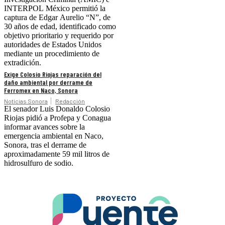
INTERPOL México permitió la
captura de Edgar Aurelio “N”, de
30 años de edad, identificado como
objetivo prioritario y requerido por
autoridades de Estados Unidos
mediante un procedimiento de
extradición.
Exige Colosio Riojas reparación del
daño ambiental por derrame de
Ferromex en Naco, Sonora
Noticias Sonora
Redacción
El senador Luis Donaldo Colosio
Riojas pidió a Profepa y Conagua
informar avances sobre la
emergencia ambiental en Naco,
Sonora, tras el derrame de
aproximadamente 59 mil litros de
hidrosulfuro de sodio.