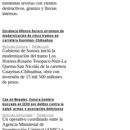
tormentas severas con vientos
destructivos, granizo y lluvias
intensas.
Encabeza Alfonso Durazo arranque de
modernización de cinco tramos en
carretera Guaymas-Chihuahua
Noticias Sonora
Redacción
Gobierno de Sonora inició la
modernización del tramo Los
Hornos-Rosario Tesopaco-Nuri-La
Quema-San Nicolás de la carretera
Guaymas-Chihuahua, obra con
inversión de 15 mil 500 millones
de pesos.
Cae en Nogales, Sonora hombre
buscado en EEUU por delitos contra la
salud, armas y asociación delictuosa
Noticias Seguridad
Redacción
Un operativo coordinado entre la
Agencia Ministerial de
Investigación Criminal (AMIC) e