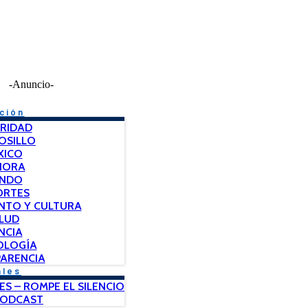
-Anuncio-
ción
RIDAD
OSILLO
XICO
NORA
NDO
ORTES
NTO Y CULTURA
LUD
NCIA
OLOGÍA
ARENCIA
ales
ES – ROMPE EL SILENCIO
PODCAST