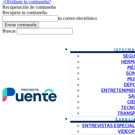
¿Olvidaste tu contraseña?
Recuperación de contraseña
Recupera tu contraseña
tu correo electrónico
Buscar
Informa
SEGU
HERM
MÉ
SO
MU
DEP
ENTRETENIMIE
SA
CIE
TECN
TRANSP
Especi
ENTREVISTAS ESPECIAL
VIDEO