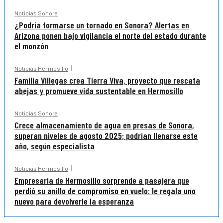
Noticias Sonora
¿Podría formarse un tornado en Sonora? Alertas en
Arizona ponen bajo vigilancia el norte del estado durante
el monzón
Noticias Hermosillo
Familia Villegas crea Tierra Viva, proyecto que rescata
abejas y promueve vida sustentable en Hermosillo
Noticias Sonora
Crece almacenamiento de agua en presas de Sonora,
superan niveles de agosto 2025; podrían llenarse este
año, según especialista
Noticias Hermosillo
Empresaria de Hermosillo sorprende a pasajera que
perdió su anillo de compromiso en vuelo: le regala uno
nuevo para devolverle la esperanza