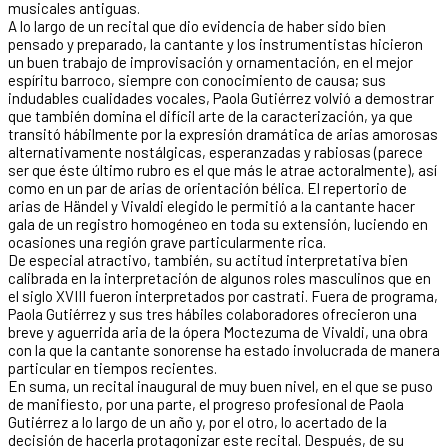
musicales antiguas.
A lo largo de un recital que dio evidencia de haber sido bien
pensado y preparado, la cantante y los instrumentistas hicieron
un buen trabajo de improvisación y ornamentación, en el mejor
espíritu barroco, siempre con conocimiento de causa; sus
indudables cualidades vocales, Paola Gutiérrez volvió a demostrar
que también domina el difícil arte de la caracterización, ya que
transitó hábilmente por la expresión dramática de arias amorosas
alternativamente nostálgicas, esperanzadas y rabiosas (parece
ser que éste último rubro es el que más le atrae actoralmente), así
como en un par de arias de orientación bélica. El repertorio de
arias de Händel y Vivaldi elegido le permitió a la cantante hacer
gala de un registro homogéneo en toda su extensión, luciendo en
ocasiones una región grave particularmente rica.
De especial atractivo, también, su actitud interpretativa bien
calibrada en la interpretación de algunos roles masculinos que en
el siglo XVIII fueron interpretados por castrati. Fuera de programa,
Paola Gutiérrez y sus tres hábiles colaboradores ofrecieron una
breve y aguerrida aria de la ópera Moctezuma de Vivaldi, una obra
con la que la cantante sonorense ha estado involucrada de manera
particular en tiempos recientes.
En suma, un recital inaugural de muy buen nivel, en el que se puso
de manifiesto, por una parte, el progreso profesional de Paola
Gutiérrez a lo largo de un año y, por el otro, lo acertado de la
decisión de hacerla protagonizar este recital. Después, de su