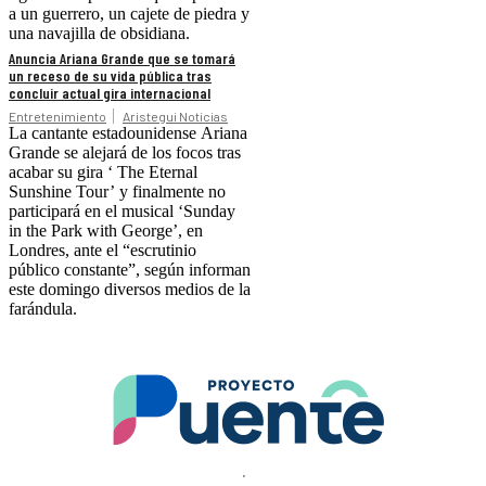
a un guerrero, un cajete de piedra y
una navajilla de obsidiana.
Anuncia Ariana Grande que se tomará
un receso de su vida pública tras
concluir actual gira internacional
Entretenimiento
Aristegui Noticias
La cantante estadounidense Ariana
Grande se alejará de los focos tras
acabar su gira ‘ The Eternal
Sunshine Tour’ y finalmente no
participará en el musical ‘Sunday
in the Park with George’, en
Londres, ante el “escrutinio
público constante”, según informan
este domingo diversos medios de la
farándula.
.