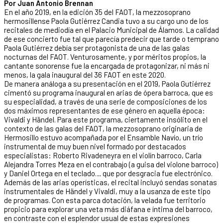
Por Juan Antonio Brennan
En el año 2019, en la edición 35 del FAOT, la mezzosoprano
hermosillense Paola Gutiérrez Candia tuvo a su cargo uno de los
recitales de mediodía en el Palacio Municipal de Álamos. La calidad
de ese concierto fue tal que parecía predecir que tarde o temprano
Paola Gutiérrez debía ser protagonista de una de las galas
nocturnas del FAOT. Venturosamente, y por méritos propios, la
cantante sonorense fue la encargada de protagonizar, ni más ni
menos, la gala inaugural del 36 FAOT en este 2020.
De manera análoga a su presentación en el 2019, Paola Gutiérrez
cimentó su programa inaugural en arias de ópera barroca, que es
su especialidad, a través de una serie de composiciones de los
dos máximos representantes de ese género en aquella época:
Vivaldi y Händel. Para este programa, ciertamente insólito en el
contexto de las galas del FAOT, la mezzosoprano originaria de
Hermosillo estuvo acompañada por el Ensamble Navío, un trío
instrumental de muy buen nivel formado por destacados
especialistas: Roberto Rivadeneyra en el violín barroco, Carla
Alejandra Torres Meza en el contrabajo (a guisa del violone barroco)
y Daniel Ortega en el teclado… que por desgracia fue electrónico.
Además de las arias operísticas, el recital incluyó sendas sonatas
instrumentales de Händel y Vivaldi, muy a la usanza de este tipo
de programas. Con esta parca dotación, la velada fue territorio
propicio para explorar una veta más diáfana e íntima del barroco,
en contraste con el esplendor usual de estas expresiones