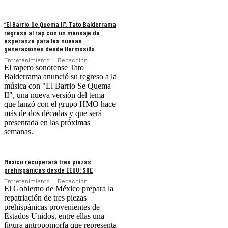
“El Barrio Se Quema II”: Tato Balderrama
regresa al rap con un mensaje de
esperanza para las nuevas
generaciones desde Hermosillo
Entretenimiento
Redacción
El rapero sonorense Tato
Balderrama anunció su regreso a la
música con "El Barrio Se Quema
II", una nueva versión del tema
que lanzó con el grupo HMO hace
más de dos décadas y que será
presentada en las próximas
semanas.
México recuperará tres piezas
prehispánicas desde EEUU: SRE
Entretenimiento
Redacción
El Gobierno de México prepara la
repatriación de tres piezas
prehispánicas provenientes de
Estados Unidos, entre ellas una
figura antropomorfa que representa