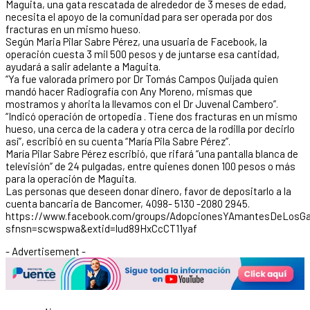
Maguita, una gata rescatada de alrededor de 3 meses de edad,
necesita el apoyo de la comunidad para ser operada por dos
fracturas en un mismo hueso.
Según Maria Pilar Sabre Pérez, una usuaria de Facebook, la
operación cuesta 3 mil 500 pesos y de juntarse esa cantidad,
ayudará a salir adelante a Maguita.
“Ya fue valorada primero por Dr Tomás Campos Quijada quien
mandó hacer Radiografía con Any Moreno, mismas que
mostramos y ahorita la llevamos con el Dr Juvenal Cambero”.
“Indicó operación de ortopedia . Tiene dos fracturas en un mismo
hueso, una cerca de la cadera y otra cerca de la rodilla por decirlo
así”, escribió en su cuenta “María Pila Sabre Pérez”.
María Pilar Sabre Pérez escribió, que rifará “una pantalla blanca de
televisión” de 24 pulgadas, entre quienes donen 100 pesos o más
para la operación de Maguita.
Las personas que deseen donar dinero, favor de depositarlo a la
cuenta bancaria de Bancomer, 4098- 5130 -2080 2945.
https://www.facebook.com/groups/AdopcionesYAmantesDeLosGat
sfnsn=scwspwa&extid=lud89HxCcCT11yaf
- Advertisement -