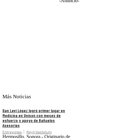
-Anuncio-
Más Noticias
Dan Levi López logró primer lugar en
Medicina en Unison con meses de
esfuerzo y apoyo de Bañuelos
Asesorías
Entrevistas
Reyli Gastelum
Hermosillo, Sonora.- Originario de