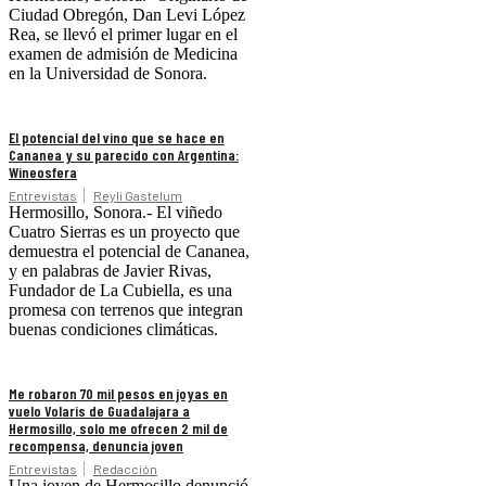
Ciudad Obregón, Dan Levi López
Rea, se llevó el primer lugar en el
examen de admisión de Medicina
en la Universidad de Sonora.
El potencial del vino que se hace en
Cananea y su parecido con Argentina:
Wineosfera
Entrevistas
Reyli Gastelum
Hermosillo, Sonora.- El viñedo
Cuatro Sierras es un proyecto que
demuestra el potencial de Cananea,
y en palabras de Javier Rivas,
Fundador de La Cubiella, es una
promesa con terrenos que integran
buenas condiciones climáticas.
Me robaron 70 mil pesos en joyas en
vuelo Volaris de Guadalajara a
Hermosillo, solo me ofrecen 2 mil de
recompensa, denuncia joven
Entrevistas
Redacción
Una joven de Hermosillo denunció