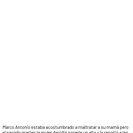
Marco Antonio estaba acostumbrado a maltratar a su mamá pero
el pasado martes la mujer decidió ponerle un alto y lo reportó a las