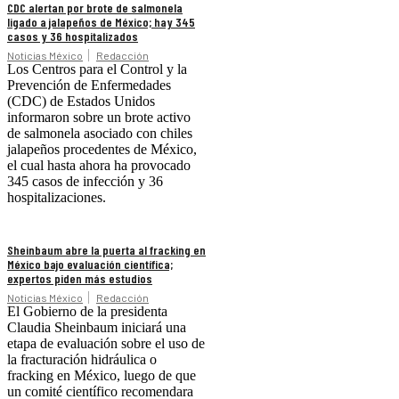
CDC alertan por brote de salmonela
ligado a jalapeños de México; hay 345
casos y 36 hospitalizados
Noticias México
Redacción
Los Centros para el Control y la
Prevención de Enfermedades
(CDC) de Estados Unidos
informaron sobre un brote activo
de salmonela asociado con chiles
jalapeños procedentes de México,
el cual hasta ahora ha provocado
345 casos de infección y 36
hospitalizaciones.
Sheinbaum abre la puerta al fracking en
México bajo evaluación científica;
expertos piden más estudios
Noticias México
Redacción
El Gobierno de la presidenta
Claudia Sheinbaum iniciará una
etapa de evaluación sobre el uso de
la fracturación hidráulica o
fracking en México, luego de que
un comité científico recomendara