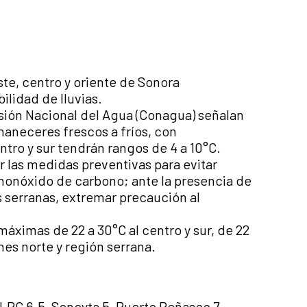
ste, centro y oriente de Sonora
ilidad de lluvias.
isión Nacional del Agua (Conagua) señalan
aneceres frescos a fríos, con
entro y sur tendrán rangos de 4 a 10°C.
 las medidas preventivas para evitar
monóxido de carbono; ante la presencia de
as serranas, extremar precaución al
áximas de 22 a 30°C al centro y sur, de 22
ones norte y región serrana.
LRC 6.5, Sonoyta 5, Puerto Peñasco 7,