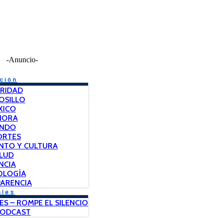
-Anuncio-
ción
RIDAD
OSILLO
XICO
NORA
NDO
ORTES
NTO Y CULTURA
LUD
NCIA
OLOGÍA
ARENCIA
ales
ES – ROMPE EL SILENCIO
PODCAST