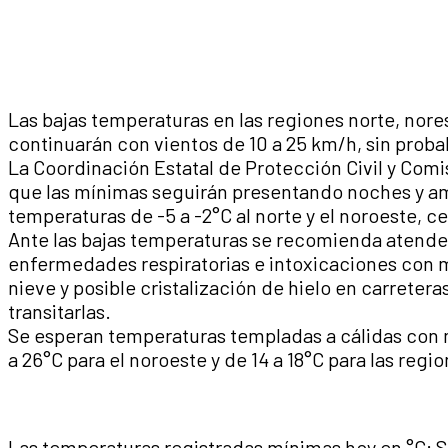
Las bajas temperaturas en las regiones norte, nore
continuarán con vientos de 10 a 25 km/h, sin probab
La Coordinación Estatal de Protección Civil y Com
que las mínimas seguirán presentando noches y am
temperaturas de -5 a -2°C al norte y el noroeste, c
Ante las bajas temperaturas se recomienda atender
enfermedades respiratorias e intoxicaciones con 
nieve y posible cristalización de hielo en carreter
transitarlas.
Se esperan temperaturas templadas a cálidas con m
a 26°C para el noroeste y de 14 a 18°C para las regi
Las temperaturas registradas mínimas hoy en °C: S