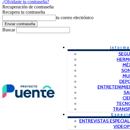
¿Olvidaste tu contraseña?
Recuperación de contraseña
Recupera tu contraseña
tu correo electrónico
Buscar
Informa
SEGU
HERM
MÉ
SO
MU
DEP
ENTRETENIMIE
SA
CIE
TECN
TRANSP
Especi
ENTREVISTAS ESPECIAL
VIDEO